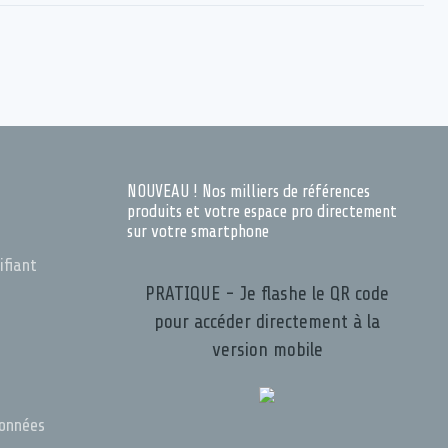
NOUVEAU ! Nos milliers de références
produits et votre espace pro directement
sur votre smartphone
ifiant
PRATIQUE - Je flashe le QR code
pour accéder directement à la
version mobile
s
données