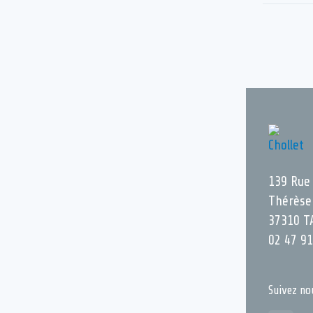
139 Rue
Thérèse
37310 T
02 47 91
Suivez no