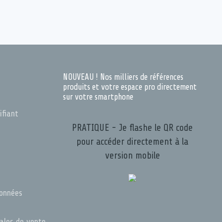
NOUVEAU ! Nos milliers de références
produits et votre espace pro directement
sur votre smartphone
ifiant
PRATIQUE - Je flashe le QR code
pour accéder directement à la
version mobile
s
données
rales de vente