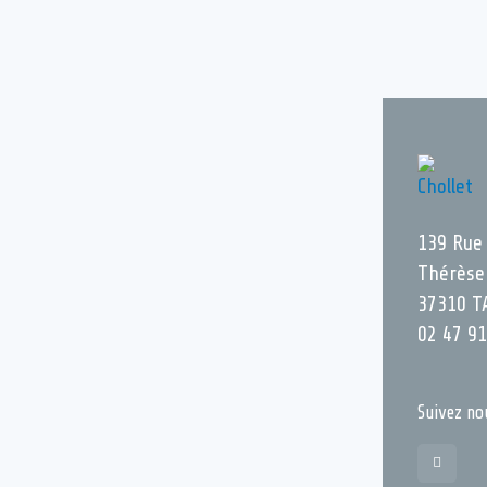
139 Rue
Thérèse
37310 T
02 47 91
Suivez no