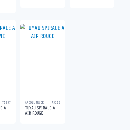
75257
ARCOLL TRUCK
75258
E A
TUYAU SPIRALE A
AIR ROUGE