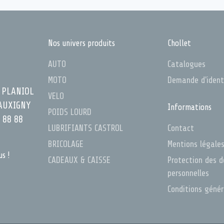
Nos univers produits
Chollet
AUTO
Catalogues
MOTO
Demande d'ident
 PLANIOL
VELO
AUXIGNY
Informations
POIDS LOURD
 88 88
LUBRIFIANTS CASTROL
Contact
BRICOLAGE
Mentions légale
us !
CADEAUX & CAISSE
Protection des 
personnelles
Conditions géné