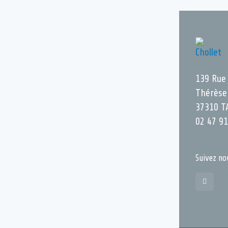
139 Rue
Thérèse
37310 T
02 47 91
Suivez no