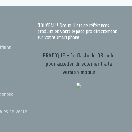
NOUVEAU ! Nos milliers de références
produits et votre espace pro directement
sur votre smartphone
ifiant
PRATIQUE - Je flashe le QR code
pour accéder directement à la
version mobile
s
données
rales de vente