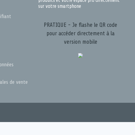
produits et votre espace pro directement
sur votre smartphone
ifiant
PRATIQUE - Je flashe le QR code
pour accéder directement à la
version mobile
s
données
rales de vente