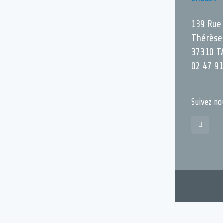
139 Rue
Thérèse
37310 T
02 47 91
Suivez no