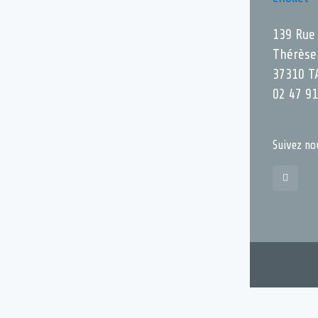
139 Rue
Thérèse
37310 T
02 47 91
Suivez no