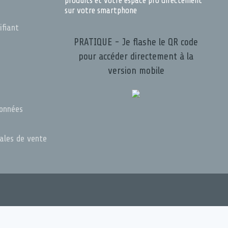
produits et votre espace pro directement
sur votre smartphone
ifiant
PRATIQUE - Je flashe le QR code
pour accéder directement à la
version mobile
s
données
rales de vente